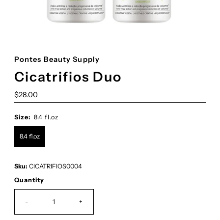
Pontes Beauty Supply
Cicatrifios Duo
Regular
$28.00
Price
Size:
8.4 fl.oz
8.4 fl.oz
Sku:
CICATRIFIOS0004
Quantity
-
+