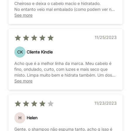
Cheiroso e deixa o cabelo macio e hidratado.
No entanto veio mal embalado (como podem ver na
foto) é isso me fez perder produto.
See more
11/25/2023
CK
Cliente Kindle
Acho que é a melhor linha da marca. Meu cabelo é
fino, ondulado, curto, com luzes e mais seco que
misto. Limpa muito bem e hidrata também. Um dos
poucos produtos que não deixa meu cabelo com
See more
aspecto de ressecado logo após o uso.
11/23/2023
H
Helen
Gente, o shampoo não espuma tanto, acho q isso é