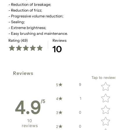
- Reduction of breakage;
- Reduction of frizz;
- Progressive volume reduction;
- Sealing;
- Extreme brightness;
- Easy brushing and maintenance.
Rating (4.9)
Reviews
10
Reviews
Tap to review
:
Star rating
9
5
1
4
4.9
/5
0
3
10
reviews
0
2